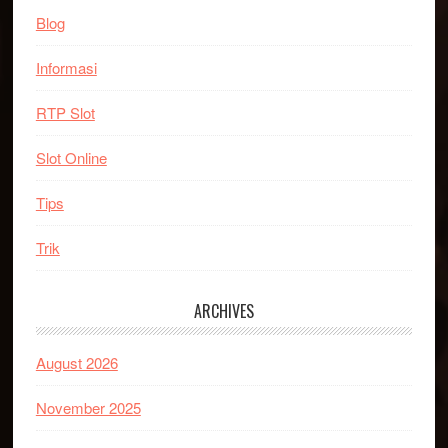
Blog
Informasi
RTP Slot
Slot Online
Tips
Trik
ARCHIVES
August 2026
November 2025