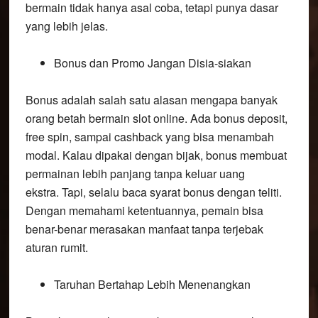
bermain tidak hanya asal coba, tetapi punya dasar
yang lebih jelas.
Bonus dan Promo Jangan Disia-siakan
Bonus adalah salah satu alasan mengapa banyak
orang betah bermain slot online. Ada bonus deposit,
free spin, sampai cashback yang bisa menambah
modal. Kalau dipakai dengan bijak, bonus membuat
permainan lebih panjang tanpa keluar uang
ekstra.
Tapi, selalu baca syarat bonus dengan teliti.
Dengan memahami ketentuannya, pemain bisa
benar-benar merasakan manfaat tanpa terjebak
aturan rumit.
Taruhan Bertahap Lebih Menenangkan