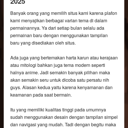
2025
Banyak orang yang memilih situs kami karena plafon
kami menyajikan berbagai varian tema di dalam
permainannya. Ya dari setiap bulan selalu ada
permainan baru dengan menggunakan tampilan
baru yang disediakan oleh situs.
Ada juga yang bertemakan harta karun atau kerajaan
atau mitologi bahkan juga tema modern seperti
halnya anime. Jadi semakin banyak pilihan maka
akan semakin seru untuk dicoba satu persatu nih
guys.
Alasan kedua yaitu karena kenyamanan dan
keamanan pada saat bermain.
Itu yang memiliki kualitas tinggi pada umumnya
sudah menggunakan desain dengan tampilan simpel
dan navigasi yang mudah. Tadi dengan begitu maka