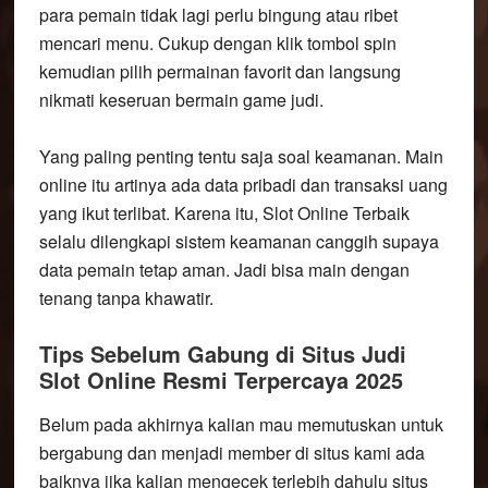
para pemain tidak lagi perlu bingung atau ribet
mencari menu. Cukup dengan klik tombol spin
kemudian pilih permainan favorit dan langsung
nikmati keseruan bermain game judi.
Yang paling penting tentu saja soal keamanan. Main
online itu artinya ada data pribadi dan transaksi uang
yang ikut terlibat. Karena itu, Slot Online Terbaik
selalu dilengkapi sistem keamanan canggih supaya
data pemain tetap aman. Jadi bisa main dengan
tenang tanpa khawatir.
Tips Sebelum Gabung di Situs Judi
Slot Online Resmi Terpercaya 2025
Belum pada akhirnya kalian mau memutuskan untuk
bergabung dan menjadi member di situs kami ada
baiknya jika kalian mengecek terlebih dahulu situs