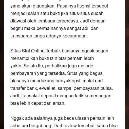
yang akan digunakan. Pasalnya lisensi tersebut
menjadi salah satu bukti jika situs-situs sudah
diawasi oleh lembaga terpercaya. Jadi dengan
begitu maka permainannya sangat adil dan
transparan tanpa adanya kecurangan.
Situs Slot Online Terbaik biasanya nggak segan
menampilkan bukti izin biar pemain lebih
yakin.
Selain itu, perhatikan juga metode
pembayaran yang tersedia. Situs yang bagus
biasanya mendukung banyak opsi, mulai dari
transfer bank, e-wallet, sampai pembayaran pulsa.
Jadi, transaksi deposit maupun tarik kemenangan
bisa lebih cepat dan aman.
Nggak ada salahnya juga baca ulasan pemain lain
sebelum bergabung. Dari review tersebut, kamu bisa