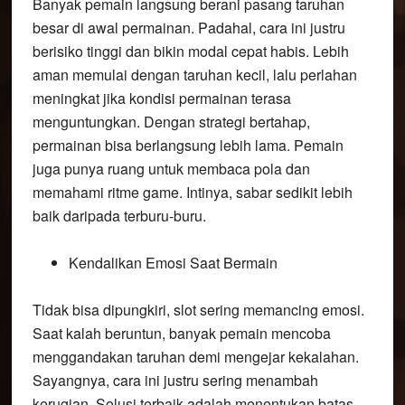
Banyak pemain langsung berani pasang taruhan
besar di awal permainan. Padahal, cara ini justru
berisiko tinggi dan bikin modal cepat habis. Lebih
aman memulai dengan taruhan kecil, lalu perlahan
meningkat jika kondisi permainan terasa
menguntungkan.
Dengan strategi bertahap,
permainan bisa berlangsung lebih lama. Pemain
juga punya ruang untuk membaca pola dan
memahami ritme game. Intinya, sabar sedikit lebih
baik daripada terburu-buru.
Kendalikan Emosi Saat Bermain
Tidak bisa dipungkiri, slot sering memancing emosi.
Saat kalah beruntun, banyak pemain mencoba
menggandakan taruhan demi mengejar kekalahan.
Sayangnya, cara ini justru sering menambah
kerugian.
Solusi terbaik adalah menentukan batas