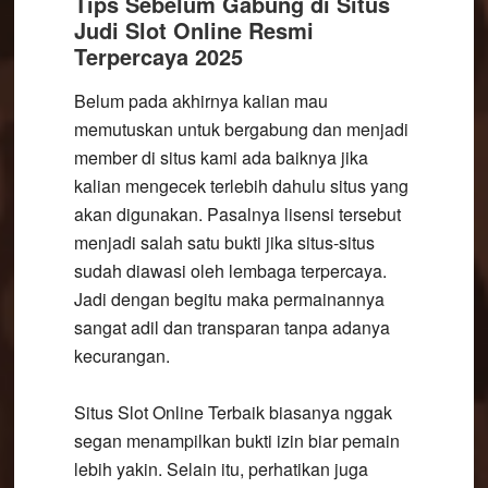
Tips Sebelum Gabung di Situs
Judi Slot Online Resmi
Terpercaya 2025
Belum pada akhirnya kalian mau
memutuskan untuk bergabung dan menjadi
member di situs kami ada baiknya jika
kalian mengecek terlebih dahulu situs yang
akan digunakan. Pasalnya lisensi tersebut
menjadi salah satu bukti jika situs-situs
sudah diawasi oleh lembaga terpercaya.
Jadi dengan begitu maka permainannya
sangat adil dan transparan tanpa adanya
kecurangan.
Situs Slot Online Terbaik biasanya nggak
segan menampilkan bukti izin biar pemain
lebih yakin.
Selain itu, perhatikan juga