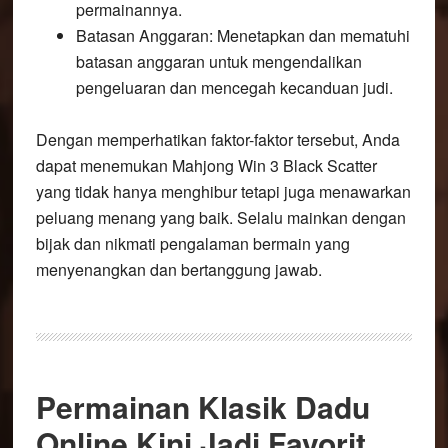
permainannya.
Batasan Anggaran: Menetapkan dan mematuhi
batasan anggaran untuk mengendalikan
pengeluaran dan mencegah kecanduan judi.
Dengan memperhatikan faktor-faktor tersebut, Anda
dapat menemukan Mahjong Win 3 Black Scatter
yang tidak hanya menghibur tetapi juga menawarkan
peluang menang yang baik. Selalu mainkan dengan
bijak dan nikmati pengalaman bermain yang
menyenangkan dan bertanggung jawab.
Permainan Klasik Dadu
Online Kini Jadi Favorit