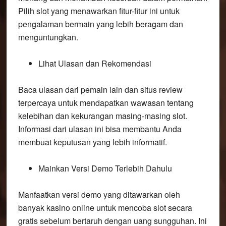
Pilih slot yang menawarkan fitur-fitur ini untuk
pengalaman bermain yang lebih beragam dan
menguntungkan.
Lihat Ulasan dan Rekomendasi
Baca ulasan dari pemain lain dan situs review
terpercaya untuk mendapatkan wawasan tentang
kelebihan dan kekurangan masing-masing slot.
Informasi dari ulasan ini bisa membantu Anda
membuat keputusan yang lebih informatif.
Mainkan Versi Demo Terlebih Dahulu
Manfaatkan versi demo yang ditawarkan oleh
banyak kasino online untuk mencoba slot secara
gratis sebelum bertaruh dengan uang sungguhan. Ini