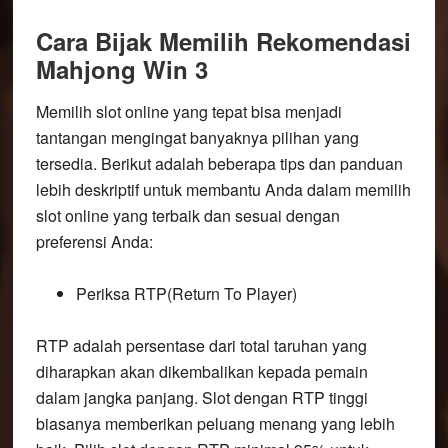
Cara Bijak Memilih Rekomendasi
Mahjong Win 3
Memilih slot online yang tepat bisa menjadi
tantangan mengingat banyaknya pilihan yang
tersedia. Berikut adalah beberapa tips dan panduan
lebih deskriptif untuk membantu Anda dalam memilih
slot online yang terbaik dan sesuai dengan
preferensi Anda:
Periksa RTP(Return To Player)
RTP adalah persentase dari total taruhan yang
diharapkan akan dikembalikan kepada pemain
dalam jangka panjang. Slot dengan RTP tinggi
biasanya memberikan peluang menang yang lebih