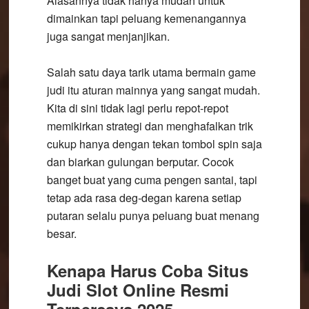
Alasannya tidak hanya mudah untuk
dimainkan tapi peluang kemenangannya
juga sangat menjanjikan.
Salah satu daya tarik utama bermain game
judi itu aturan mainnya yang sangat mudah.
Kita di sini tidak lagi perlu repot-repot
memikirkan strategi dan menghafalkan trik
cukup hanya dengan tekan tombol spin saja
dan biarkan gulungan berputar. Cocok
banget buat yang cuma pengen santai, tapi
tetap ada rasa deg-degan karena setiap
putaran selalu punya peluang buat menang
besar.
Kenapa Harus Coba Situs
Judi Slot Online Resmi