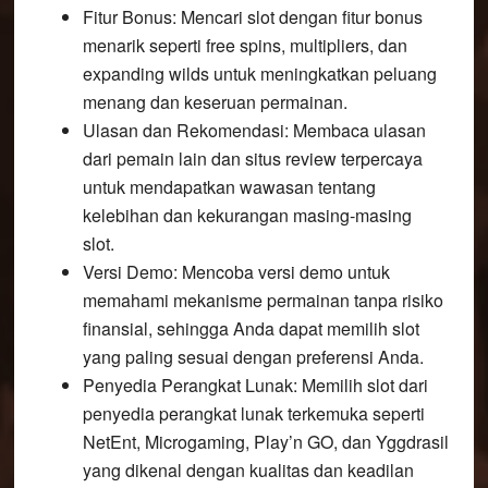
Fitur Bonus: Mencari slot dengan fitur bonus
menarik seperti free spins, multipliers, dan
expanding wilds untuk meningkatkan peluang
menang dan keseruan permainan.
Ulasan dan Rekomendasi: Membaca ulasan
dari pemain lain dan situs review terpercaya
untuk mendapatkan wawasan tentang
kelebihan dan kekurangan masing-masing
slot.
Versi Demo: Mencoba versi demo untuk
memahami mekanisme permainan tanpa risiko
finansial, sehingga Anda dapat memilih slot
yang paling sesuai dengan preferensi Anda.
Penyedia Perangkat Lunak: Memilih slot dari
penyedia perangkat lunak terkemuka seperti
NetEnt, Microgaming, Play’n GO, dan Yggdrasil
yang dikenal dengan kualitas dan keadilan