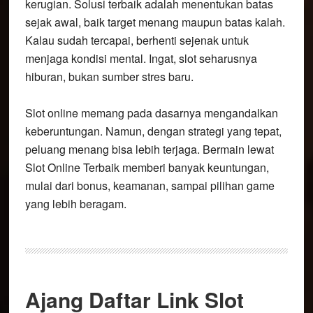
kerugian.
Solusi terbaik adalah menentukan batas
sejak awal, baik target menang maupun batas kalah.
Kalau sudah tercapai, berhenti sejenak untuk
menjaga kondisi mental. Ingat, slot seharusnya
hiburan, bukan sumber stres baru.
Slot online memang pada dasarnya mengandalkan
keberuntungan. Namun, dengan strategi yang tepat,
peluang menang bisa lebih terjaga. Bermain lewat
Slot Online Terbaik memberi banyak keuntungan,
mulai dari bonus, keamanan, sampai pilihan game
yang lebih beragam.
Ajang Daftar Link Slot