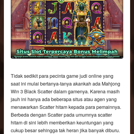
Tidak sedikit para pecinta game judi online yang
saat ini mulai bertanya-tanya akankah ada Mahjong
Win 3 Black Scatter dalam gamenya. Karena masih
jauh ini hanya ada beberapa situs atau agen yang
menawarkan Scatter hitam kepada para pemainnya.
Berbeda dengan Scatter pada umumnya scatter
hitam di sini lebih memberikan keuntungan yang
cukup besar sehingga tak heran jika banyak diburu.