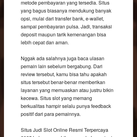
metode pembayaran yang tersedia. Situs
yang bagus biasanya mendukung banyak
opsi, mulai dari transfer bank, e-wallet,
sampai pembayaran pulsa. Jadi, transaksi
deposit maupun tarik kemenangan bisa
lebih cepat dan aman.
Nggak ada salahnya juga baca ulasan
pemain lain sebelum bergabung. Dari
review tersebut, kamu bisa tahu apakah
situs tersebut benar-benar memberikan
layanan yang memuaskan atau justru bikin
kecewa. Situs slot yang memang
berkualitas hampir selalu punya feedback
positif dari para pemainnya.
Situs Judi Slot Online Resmi Terpercaya