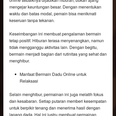
online sebaiknya dijadikan hiburan, bukan ajang
mengejar keuntungan besar. Dengan menentukan
waktu dan batas modal, pemain bisa menikmati
keseruan tanpa tekanan.
Keseimbangan ini membuat pengalaman bermain
tetap positif. Hiburan terasa menyenangkan, namun
tidak mengganggu aktivitas lain. Dengan begitu,
bermain menjadi bagian dari rutinitas yang sehat dan
menghibur.
Manfaat Bermain Dadu Online untuk
Relaksasi
Selain menghibur, permainan ini juga melatih fokus
dan kesabaran. Setiap putaran memberi kesempatan
untuk berpikir tenang dan menerima hasil dengan
lapang dada. Hal ini justru membuat permainan