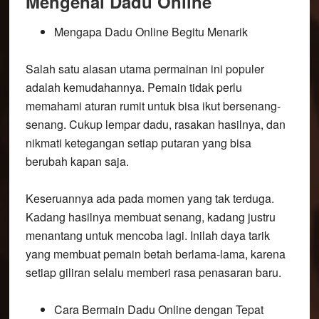
Mengenai Dadu Online
Mengapa Dadu Online Begitu Menarik
Salah satu alasan utama permainan ini populer
adalah kemudahannya. Pemain tidak perlu
memahami aturan rumit untuk bisa ikut bersenang-
senang. Cukup lempar dadu, rasakan hasilnya, dan
nikmati ketegangan setiap putaran yang bisa
berubah kapan saja.
Keseruannya ada pada momen yang tak terduga.
Kadang hasilnya membuat senang, kadang justru
menantang untuk mencoba lagi. Inilah daya tarik
yang membuat pemain betah berlama-lama, karena
setiap giliran selalu memberi rasa penasaran baru.
Cara Bermain Dadu Online dengan Tepat