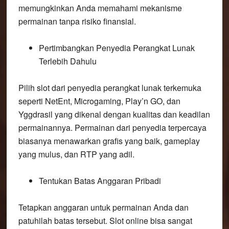
memungkinkan Anda memahami mekanisme
permainan tanpa risiko finansial.
Pertimbangkan Penyedia Perangkat Lunak
Terlebih Dahulu
Pilih slot dari penyedia perangkat lunak terkemuka
seperti NetEnt, Microgaming, Play’n GO, dan
Yggdrasil yang dikenal dengan kualitas dan keadilan
permainannya. Permainan dari penyedia terpercaya
biasanya menawarkan grafis yang baik, gameplay
yang mulus, dan RTP yang adil.
Tentukan Batas Anggaran Pribadi
Tetapkan anggaran untuk permainan Anda dan
patuhilah batas tersebut. Slot online bisa sangat