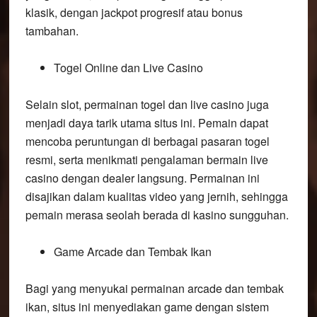
klasik, dengan jackpot progresif atau bonus
tambahan.
Togel Online dan Live Casino
Selain slot, permainan togel dan live casino juga
menjadi daya tarik utama situs ini. Pemain dapat
mencoba peruntungan di berbagai pasaran togel
resmi, serta menikmati pengalaman bermain live
casino dengan dealer langsung. Permainan ini
disajikan dalam kualitas video yang jernih, sehingga
pemain merasa seolah berada di kasino sungguhan.
Game Arcade dan Tembak Ikan
Bagi yang menyukai permainan arcade dan tembak
ikan, situs ini menyediakan game dengan sistem