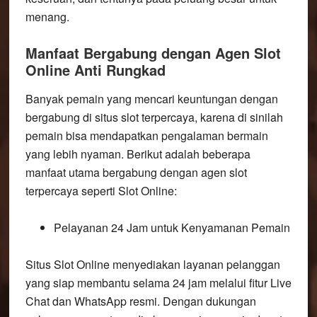
menang.
Manfaat Bergabung dengan Agen Slot
Online Anti Rungkad
Banyak pemain yang mencari keuntungan dengan
bergabung di situs slot terpercaya, karena di sinilah
pemain bisa mendapatkan pengalaman bermain
yang lebih nyaman. Berikut adalah beberapa
manfaat utama bergabung dengan agen slot
terpercaya seperti Slot Online:
Pelayanan 24 Jam untuk Kenyamanan Pemain
Situs Slot Online menyediakan layanan pelanggan
yang siap membantu selama 24 jam melalui fitur Live
Chat dan WhatsApp resmi. Dengan dukungan