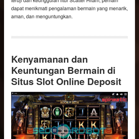
teruji dan keunggulan fitur Scatter Hitam, pemain
dapat menikmati pengalaman bermain yang menarik,
aman, dan menguntungkan.
Kenyamanan dan
Keuntungan Bermain di
Situs Slot Online Deposit