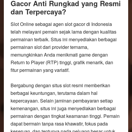
Gacor Anti Rungkad yang Resmi
dan Terpercaya?
Slot Online sebagai agen slot gacor di Indonesia
telah melayani pemain sejak lama dengan kualitas
permainan terbaik. Situs ini menyediakan berbagai
permainan slot dari provider ternama,
memungkinkan Anda menikmati game dengan
Return to Player (RTP) tinggi, grafik menarik, dan
fitur permainan yang variatif.
Bergabung dengan situs slot resmi memberikan
berbagai keuntungan, terutama dalam hal
kepercayaan. Selain jaminan pembayaran setiap
kemenangan, situs ini juga menyediakan berbagai
permainan dengan tingkat keamanan tinggi. Pemain
dapat bermain tanpa rasa khawatir, fokus pada
keseruan, dan tentunya pada peluang besar untuk