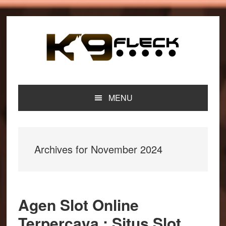
Skip
Skip
Skip
to
to
to
primary
main
primary
navigation
content
sidebar
MENU
Archives for November 2024
Agen Slot Online
Terpercaya : Situs Slot