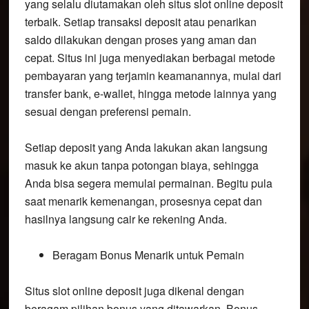
yang selalu diutamakan oleh situs slot online deposit
terbaik. Setiap transaksi deposit atau penarikan
saldo dilakukan dengan proses yang aman dan
cepat. Situs ini juga menyediakan berbagai metode
pembayaran yang terjamin keamanannya, mulai dari
transfer bank, e-wallet, hingga metode lainnya yang
sesuai dengan preferensi pemain.
Setiap deposit yang Anda lakukan akan langsung
masuk ke akun tanpa potongan biaya, sehingga
Anda bisa segera memulai permainan. Begitu pula
saat menarik kemenangan, prosesnya cepat dan
hasilnya langsung cair ke rekening Anda.
Beragam Bonus Menarik untuk Pemain
Situs slot online deposit juga dikenal dengan
beragam pilihan bonus yang ditawarkan. Bonus-