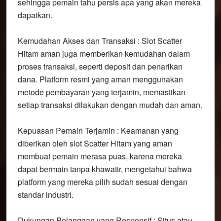
sehingga pemain tahu persis apa yang akan mereka
dapatkan.
Kemudahan Akses dan Transaksi : Slot Scatter
Hitam aman juga memberikan kemudahan dalam
proses transaksi, seperti deposit dan penarikan
dana. Platform resmi yang aman menggunakan
metode pembayaran yang terjamin, memastikan
setiap transaksi dilakukan dengan mudah dan aman.
Kepuasan Pemain Terjamin : Keamanan yang
diberikan oleh slot Scatter Hitam yang aman
membuat pemain merasa puas, karena mereka
dapat bermain tanpa khawatir, mengetahui bahwa
platform yang mereka pilih sudah sesuai dengan
standar industri.
Dukungan Pelanggan yang Responsif : Situs atau