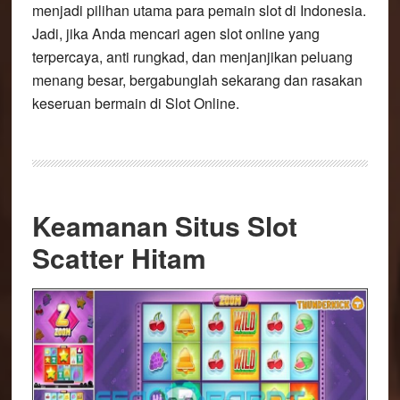
menjadi pilihan utama para pemain slot di Indonesia.
Jadi, jika Anda mencari agen slot online yang
terpercaya, anti rungkad, dan menjanjikan peluang
menang besar, bergabunglah sekarang dan rasakan
keseruan bermain di Slot Online.
Keamanan Situs Slot
Scatter Hitam