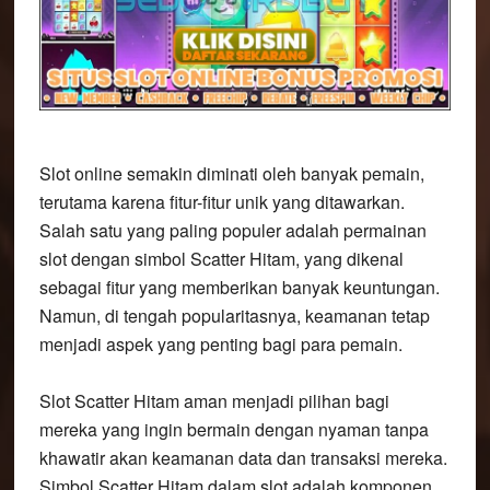
Slot online semakin diminati oleh banyak pemain,
terutama karena fitur-fitur unik yang ditawarkan.
Salah satu yang paling populer adalah permainan
slot dengan simbol Scatter Hitam, yang dikenal
sebagai fitur yang memberikan banyak keuntungan.
Namun, di tengah popularitasnya, keamanan tetap
menjadi aspek yang penting bagi para pemain.
Slot Scatter Hitam aman menjadi pilihan bagi
mereka yang ingin bermain dengan nyaman tanpa
khawatir akan keamanan data dan transaksi mereka.
Simbol Scatter Hitam dalam slot adalah komponen