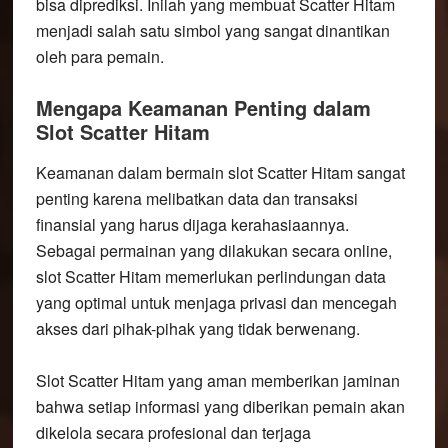
bisa diprediksi. Inilah yang membuat Scatter Hitam
menjadi salah satu simbol yang sangat dinantikan
oleh para pemain.
Mengapa Keamanan Penting dalam
Slot Scatter Hitam
Keamanan dalam bermain slot Scatter Hitam sangat
penting karena melibatkan data dan transaksi
finansial yang harus dijaga kerahasiaannya.
Sebagai permainan yang dilakukan secara online,
slot Scatter Hitam memerlukan perlindungan data
yang optimal untuk menjaga privasi dan mencegah
akses dari pihak-pihak yang tidak berwenang.
Slot Scatter Hitam yang aman memberikan jaminan
bahwa setiap informasi yang diberikan pemain akan
dikelola secara profesional dan terjaga