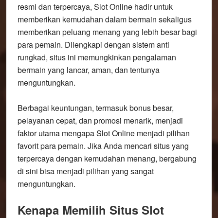
resmi dan terpercaya, Slot Online hadir untuk
memberikan kemudahan dalam bermain sekaligus
memberikan peluang menang yang lebih besar bagi
para pemain. Dilengkapi dengan sistem anti
rungkad, situs ini memungkinkan pengalaman
bermain yang lancar, aman, dan tentunya
menguntungkan.
Berbagai keuntungan, termasuk bonus besar,
pelayanan cepat, dan promosi menarik, menjadi
faktor utama mengapa Slot Online menjadi pilihan
favorit para pemain. Jika Anda mencari situs yang
terpercaya dengan kemudahan menang, bergabung
di sini bisa menjadi pilihan yang sangat
menguntungkan.
Kenapa Memilih Situs Slot