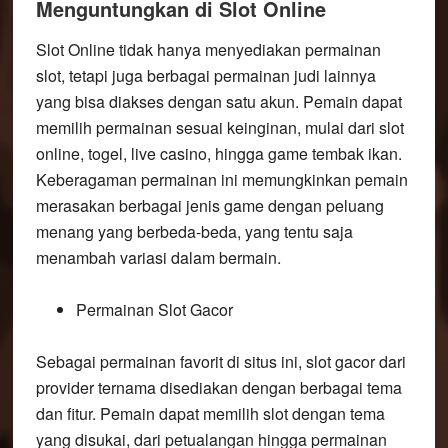
Menguntungkan di Slot Online
Slot Online tidak hanya menyediakan permainan
slot, tetapi juga berbagai permainan judi lainnya
yang bisa diakses dengan satu akun. Pemain dapat
memilih permainan sesuai keinginan, mulai dari slot
online, togel, live casino, hingga game tembak ikan.
Keberagaman permainan ini memungkinkan pemain
merasakan berbagai jenis game dengan peluang
menang yang berbeda-beda, yang tentu saja
menambah variasi dalam bermain.
Permainan Slot Gacor
Sebagai permainan favorit di situs ini, slot gacor dari
provider ternama disediakan dengan berbagai tema
dan fitur. Pemain dapat memilih slot dengan tema
yang disukai, dari petualangan hingga permainan