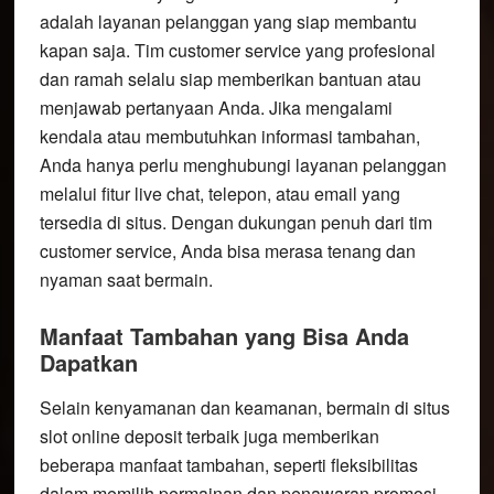
adalah layanan pelanggan yang siap membantu
kapan saja. Tim customer service yang profesional
dan ramah selalu siap memberikan bantuan atau
menjawab pertanyaan Anda. Jika mengalami
kendala atau membutuhkan informasi tambahan,
Anda hanya perlu menghubungi layanan pelanggan
melalui fitur live chat, telepon, atau email yang
tersedia di situs. Dengan dukungan penuh dari tim
customer service, Anda bisa merasa tenang dan
nyaman saat bermain.
Manfaat Tambahan yang Bisa Anda
Dapatkan
Selain kenyamanan dan keamanan, bermain di situs
slot online deposit terbaik juga memberikan
beberapa manfaat tambahan, seperti fleksibilitas
dalam memilih permainan dan penawaran promosi