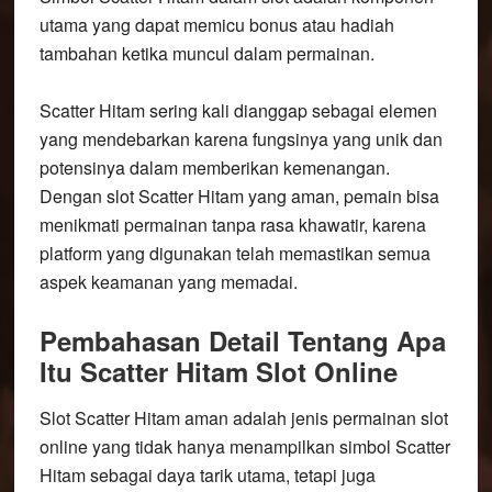
utama yang dapat memicu bonus atau hadiah
tambahan ketika muncul dalam permainan.
Scatter Hitam sering kali dianggap sebagai elemen
yang mendebarkan karena fungsinya yang unik dan
potensinya dalam memberikan kemenangan.
Dengan slot Scatter Hitam yang aman, pemain bisa
menikmati permainan tanpa rasa khawatir, karena
platform yang digunakan telah memastikan semua
aspek keamanan yang memadai.
Pembahasan Detail Tentang Apa
Itu Scatter Hitam Slot Online
Slot Scatter Hitam aman adalah jenis permainan slot
online yang tidak hanya menampilkan simbol Scatter
Hitam sebagai daya tarik utama, tetapi juga