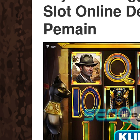
Slot Online D
Pemain