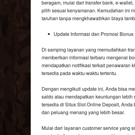
beragam, mulai dari transfer bank, e-walle
pilih sesuai kenyamanan. Kemudahan ini m
taruhan tanpa mengkhawatirkan biaya tam
Update Informasi dan Promosi Bonus
Di samping layanan yang memudahkan transa
memberikan informasi terbaru mengenai b
mendapatkan notifikasi terkait penawaran 
tersedia pada waktu-waktu tertentu.
Dengan mengikuti update ini, Anda bisa 
saldo atau mendapatkan keuntungan lebih 
tersedia di Situs Slot Online Deposit, And
dan peluang menang yang lebih besar.
Mulai dari layanan customer service yang s