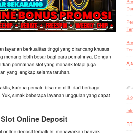
Per
Dun
Pen
Ter
Ber
an layanan berkualitas tinggi yang dirancang khusus
Ter
g menang lebih besar bagi para pemainnya. Dengan
Aja
dirkan permainan slot yang menarik tetapi juga
an yang lengkap selama taruhan.
raktis, karena pemain bisa memilih dari berbagai
 Yuk, simak beberapa layanan unggulan yang dapat
Blo
Inf
s Slot Online Deposit
RT
t online deposit terbaik ini menawarkan banyak