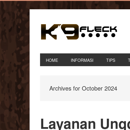
Skip
Skip
Skip
to
to
to
primary
main
primary
navigation
content
sidebar
HOME
INFORMASI
TIPS
Archives for October 2024
Layanan Ungg