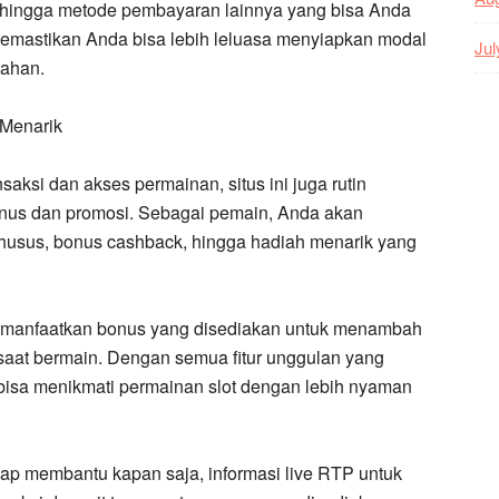
t, hingga metode pembayaran lainnya yang bisa Anda
emastikan Anda bisa lebih leluasa menyiapkan modal
Jul
bahan.
 Menarik
ksi dan akses permainan, situs ini juga rutin
onus dan promosi. Sebagai pemain, Anda akan
khusus, bonus cashback, hingga hadiah menarik yang
memanfaatkan bonus yang disediakan untuk menambah
saat bermain. Dengan semua fitur unggulan yang
a bisa menikmati permainan slot dengan lebih nyaman
iap membantu kapan saja, informasi live RTP untuk