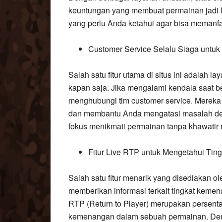
keuntungan yang membuat permainan jadi le
yang perlu Anda ketahui agar bisa memanfa
Customer Service Selalu Siaga untuk
Salah satu fitur utama di situs ini adalah
kapan saja. Jika mengalami kendala saat b
menghubungi tim customer service. Merek
dan membantu Anda mengatasi masalah deng
fokus menikmati permainan tanpa khawatir
Fitur Live RTP untuk Mengetahui Ti
Salah satu fitur menarik yang disediakan oleh
memberikan informasi terkait tingkat kemen
RTP (Return to Player) merupakan persen
kemenangan dalam sebuah permainan. Deng